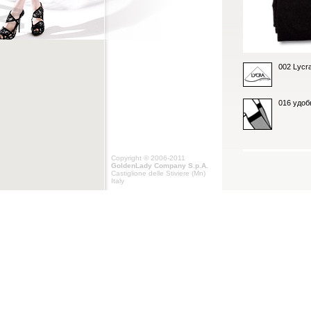
002 Lycr
016 удоб
Copyright © 2006-2011
GoldenLady Company S.p.A.
Castiglione delle Stiviere (Mn)
Italy