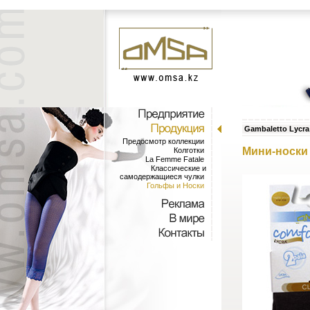
Gambaletto Lycra
Предосмотр коллекции
Мини-носки 
Колготки
La Femme Fatale
Классические и
самодержащиеся чулки
Гольфы и Носки