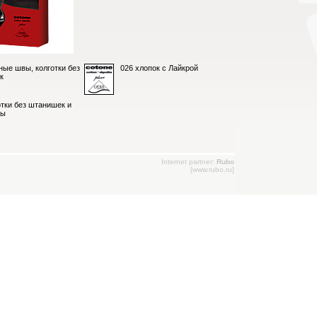
ные швы, колготки без
026 хлопок с Лайкрой
к
отки без штанишек и
цы
Internet partner:
Rubo
[
www.rubo.ru
]