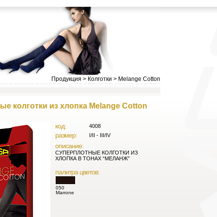
Продукция
>
Колготки
>
Melange Cotton
.
е колготки из хлопка Melange Cotton
код:
4008
размер:
I/II - III/IV
описание:
СУПЕРПЛОТНЫЕ КОЛГОТКИ ИЗ
ХЛОПКА В ТОНАХ “МЕЛАНЖ”
палитра цветов:
050
Marrone