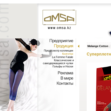
Melange Cotton
Предосмотр коллекции
Cуперплотны
Колготки
La Femme Fatale
Классические и
самодержащиеся чулки
Гольфы и Носки