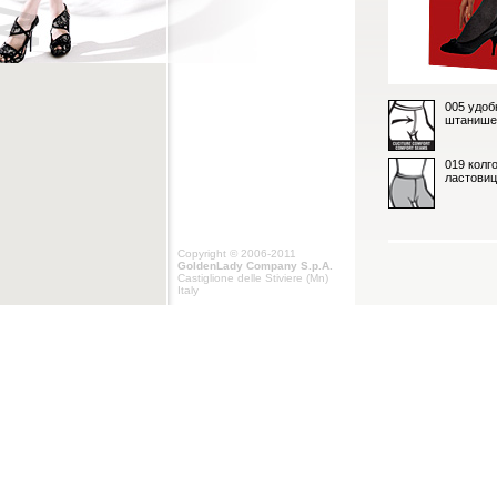
005 удоб
штанише
019 колг
ластови
Copyright © 2006-2011
GoldenLady Company S.p.A.
Castiglione delle Stiviere (Mn)
Italy