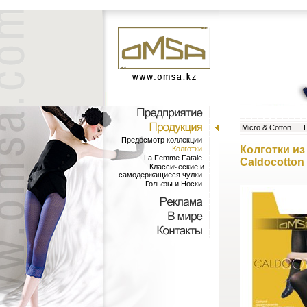
.
Micro & Cotton
L
Предосмотр коллекции
Колготки и
Колготки
La Femme Fatale
Caldocotton
Классические и
самодержащиеся чулки
Гольфы и Носки