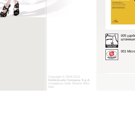
005 удоб
штанише
001 Micr
Copyright © 2006-2011
GoldenLady Company S.p.A.
Castiglione delle Stiviere (Mn)
Italy