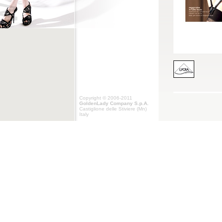
Copyright © 2006-2011
GoldenLady Company S.p.A.
Castiglione delle Stiviere (Mn)
Italy